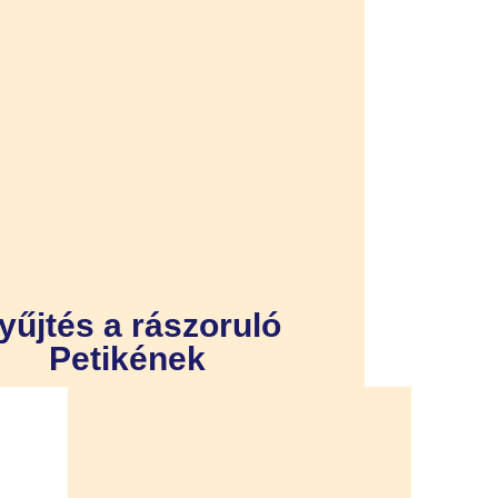
yűjtés a rászoruló
Petikének