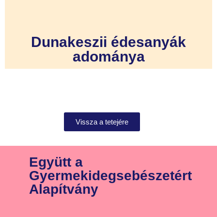
Dunakeszii édesanyák
adománya
Vissza a tetejére
Együtt a
Gyermekidegsebészetért
Alapítvány