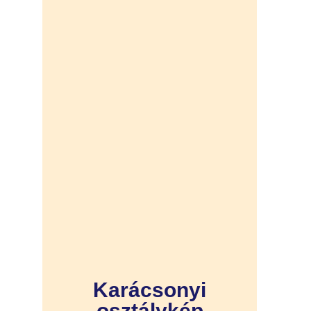
Karácsonyi
osztálykép