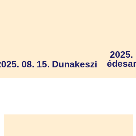
2025. 
édesa
2025. 08. 15. Dunakeszi