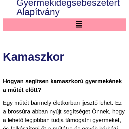
Gyermekidegsebészetért
Alapítvány
Kamaszkor
Hogyan segítsen kamaszkorú gyermekének
a műtét előtt?
Egy műtét bármely életkorban ijesztő lehet. Ez
a brossúra abban nyújt segítséget Önnek, hogy
a lehető legjobban tudja támogatni gyermekét,
és felkészíteni őt a műtétre és egyéb kórházi