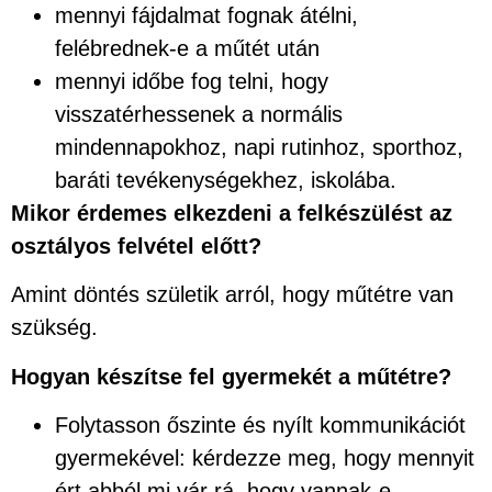
mennyi fájdalmat fognak átélni,
felébrednek-e a műtét után
mennyi időbe fog telni, hogy
visszatérhessenek a normális
mindennapokhoz, napi rutinhoz, sporthoz,
baráti tevékenységekhez, iskolába.
Mikor érdemes elkezdeni a felkészülést az
osztályos felvétel előtt?
Amint döntés születik arról, hogy műtétre van
szükség.
Hogyan készítse fel gyermekét a műtétre?
Folytasson őszinte és nyílt kommunikációt
gyermekével: kérdezze meg, hogy mennyit
ért abból mi vár rá, hogy vannak-e