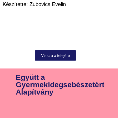
Készítette: Zubovics Evelin
Vissza a tetejére
Együtt a
Gyermekidegsebészetért
Alapítvány